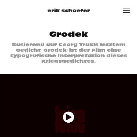
erik schoefer
Grodek
Basierend auf Georg Trakls letztem
Gedicht ›Grodek‹ ist der Film eine
typografische Interpretation dieses
Kriegsgedichtes.